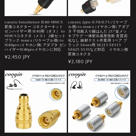
cooyin Sennheiser IE40-MMCX
cooyin 2pin-0.78/0.75 (リケーブ
変換コネクター コネクターキット
ル側) to mmcx (イヤホン側) アダプ
ゼンハイザー用 IE40用（オス） to
タ 千住銀入り錫はんだ 2U"金メッ
MMCXコネクタ（メス） 2個セット
キプラグ 一体射出成形技術 音質劣
ブラック mmcx (リケーブル側) to
化なし 線材テスト作業用 1ペア ブ
IE40pro (イヤホン側) アダプタ ゼン
ラック Shure用 SE215 SE315
ハイザーIE40proイヤホンに対応
SE425 S535など対応 イヤホン側
変換コネクタ
通
¥2,450 JPY
通
¥2,180 JPY
常
常
価
価
格
格