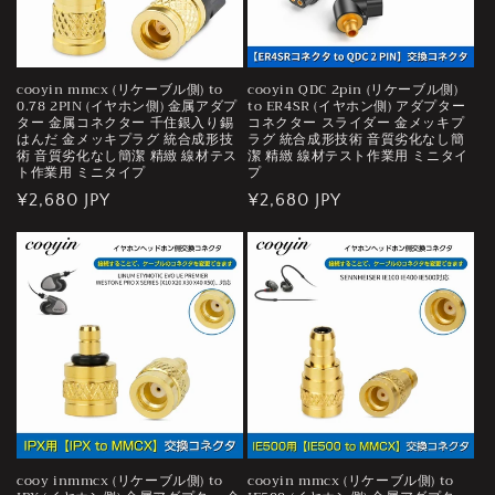
cooyin mmcx (リケーブル側) to
cooyin QDC 2pin (リケーブル側)
0.78 2PIN (イヤホン側) 金属アダプ
to ER4SR (イヤホン側) アダプター
ター 金属コネクター 千住銀入り錫
コネクター スライダー 金メッキプ
はんだ 金メッキプラグ 統合成形技
ラグ 統合成形技術 音質劣化なし簡
術 音質劣化なし簡潔 精緻 線材テス
潔 精緻 線材テスト作業用 ミニタイ
ト作業用 ミニタイプ
プ
通
¥2,680 JPY
通
¥2,680 JPY
常
常
価
価
格
格
cooy inmmcx (リケーブル側) to
cooyin mmcx (リケーブル側) to