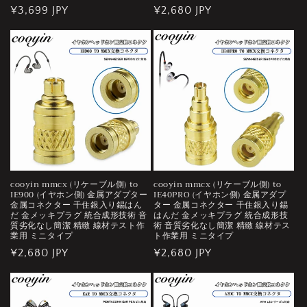
通
¥3,699 JPY
通
¥2,680 JPY
常
常
価
価
格
格
cooyin mmcx (リケーブル側) to
cooyin mmcx (リケーブル側) to
IE900 (イヤホン側) 金属アダプター
IE40PRO (イヤホン側) 金属アダプ
金属コネクター 千住銀入り錫はん
ター 金属コネクター 千住銀入り錫
だ 金メッキプラグ 統合成形技術 音
はんだ 金メッキプラグ 統合成形技
質劣化なし簡潔 精緻 線材テスト作
術 音質劣化なし簡潔 精緻 線材テス
業用 ミニタイプ
ト作業用 ミニタイプ
通
¥2,680 JPY
通
¥2,680 JPY
常
常
価
価
格
格