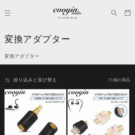
コンテ
カ
ンツに
進む
ー
ト
コ
変換アダプター
レ
変換アダプター
ク
シ
絞り込みと並び替え
75個の商品
ョ
ン
: