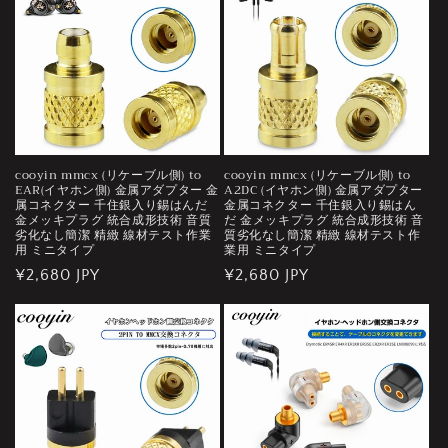
cooyin mmcx (リケーブル側) to
cooyin mmcx (リケーブル側) to
EAR(イヤホン側) 金属アダプター 金
A2DC (イヤホン側) 金属アダプター
属コネクター 千住銀入り錫はんだ
金属コネクター 千住銀入り錫はん
金メッキプラグ 統合成形技術 音質
だ 金メッキプラグ 統合成形技術 音
劣化なし簡潔 精緻 線材テスト作業
質劣化なし簡潔 精緻 線材テスト作
用 ミニタイプ
業用 ミニタイプ
通
¥2,680 JPY
通
¥2,680 JPY
常
常
価
価
格
格