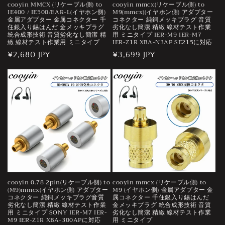
cooyin MMCX (リケーブル側) to
cooyin mmcx(リケーブル側) to
IE400 / IE500/EAR-L(イヤホン側)
M9(mmcx)(イヤホン側) アダプター
金属アダプター 金属コネクター 千
コネクター 純銅メッキプラグ 音質
住銀入り錫はんだ 金メッキプラグ
劣化なし簡潔 精緻 線材テスト作業
統合成形技術 音質劣化なし簡潔 精
用 ミニタイプ IER-M9 IER-M7
緻 線材テスト作業用 ミニタイプ
IER-Z1R XBA-N3AP SE215に対応
通
¥2,680 JPY
通
¥3,699 JPY
常
常
価
価
格
格
cooyin 0.78 2pin(リケーブル側) to
cooyin mmcx (リケーブル側) to
(M9)mmcx(イヤホン側) アダプター
M9 (イヤホン側) 金属アダプター 金
コネクター 純銅メッキプラグ音質
属コネクター 千住銀入り錫はんだ
劣化なし簡潔 精緻 線材テスト作業
金メッキプラグ 統合成形技術 音質
用 ミニタイプ SONY IER-M7 IER-
劣化なし簡潔 精緻 線材テスト作業
M9 IER-Z1R XBA-300APに対応
用 ミニタイプ