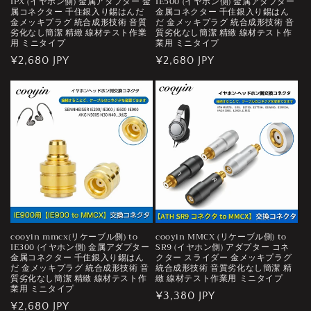
IPX (イヤホン側) 金属アダプター 金
IE500 (イヤホン側) 金属アダプター
属コネクター 千住銀入り錫はんだ
金属コネクター 千住銀入り錫はん
金メッキプラグ 統合成形技術 音質
だ 金メッキプラグ 統合成形技術 音
劣化なし簡潔 精緻 線材テスト作業
質劣化なし簡潔 精緻 線材テスト作
用 ミニタイプ
業用 ミニタイプ
通
¥2,680 JPY
通
¥2,680 JPY
常
常
価
価
格
格
cooyin mmcx(リケーブル側) to
cooyin MMCX (リケーブル側) to
IE300 (イヤホン側) 金属アダプター
SR9 (イヤホン側) アダプター コネ
金属コネクター 千住銀入り錫はん
クター スライダー 金メッキプラグ
だ 金メッキプラグ 統合成形技術 音
統合成形技術 音質劣化なし簡潔 精
質劣化なし簡潔 精緻 線材テスト作
緻 線材テスト作業用 ミニタイプ
業用 ミニタイプ
通
¥3,380 JPY
通
¥2,680 JPY