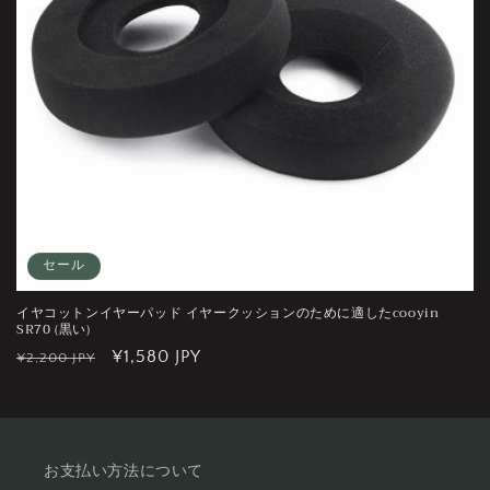
セール
イヤコットンイヤーパッド イヤークッションのために適したcooyin
SR70 (黒い)
通
セ
¥1,580 JPY
¥2,200 JPY
常
ー
価
ル
格
価
格
お支払い方法について