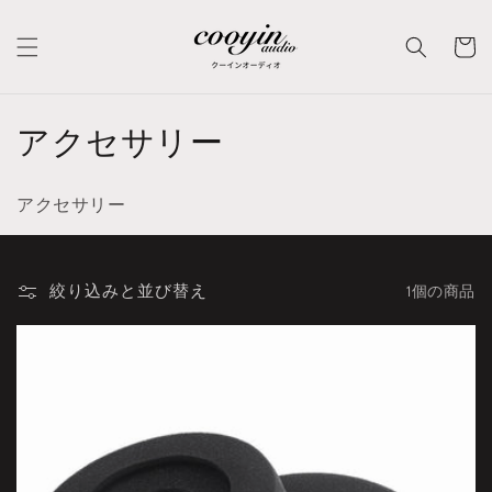
コンテ
カ
ンツに
進む
ー
ト
コ
アクセサリー
レ
アクセサリー
ク
シ
絞り込みと並び替え
1個の商品
ョ
ン
: